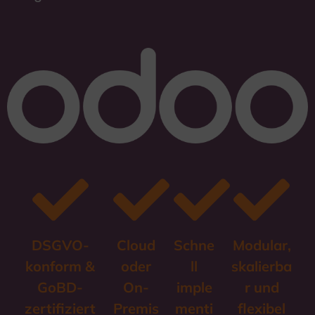
DSGVO-
Cloud
Schne
Modular,
konform &
oder
ll
skalierba
GoBD-
On-
imple
r und
zertifiziert
Premis
menti
flexibel